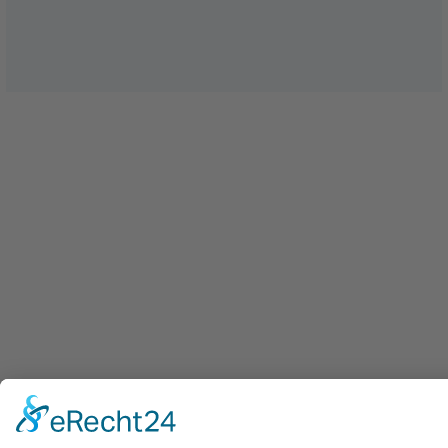
NEUIGKEITEN
2026/03/13
5 Fragen an Ilmi Viqa – Einblicke in die
Abbruchbranche
Die Abbruchbranche ist dynamisch, technisch
anspruchsvoll und spielt eine wichtige Rolle für