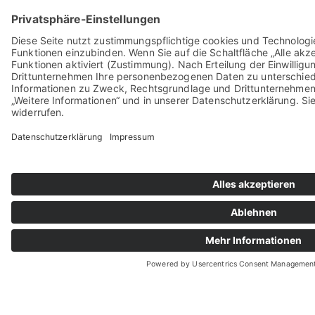
nachhaltige Bau- und Stadtentwicklung. Im
Magazin Abbruch Aktuell des Deutschen
Abbruchverbandes wurde unser Geschäftsführer
Ilmi Viqa in der Rubrik „5 Fragen an …“ interviewt.
Dabei spricht er über prägende Projekte, den
Fachkräftemangel und die Zukunft der Branche.
2026/01/28
(SWR) Deutschlands größter Longfront-Bagger
im Einsatz
Beim Abriss des ehemaligen Rathaus-Centers in
Ludwigshafen läuft derzeit ein spektakuläres
Projekt, das zeigt, wie moderne Abbruchtechnik
selbst große Baukörper effizient zurückbaut.