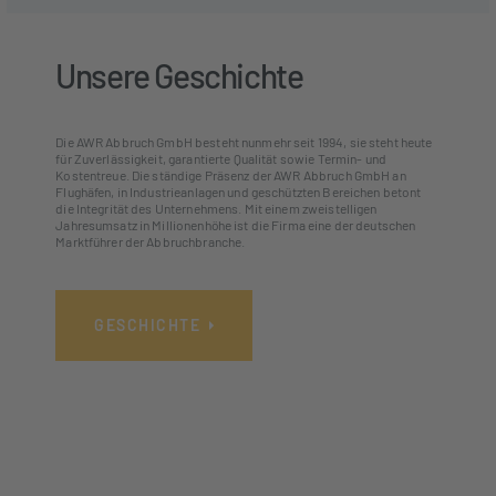
SPRENGUNGEN
Unsere Geschichte
Die AWR Abbruch GmbH besteht nunmehr seit 1994, sie steht heute
für Zuverlässigkeit, garantierte Qualität sowie Termin- und
Kostentreue. Die ständige Präsenz der AWR Abbruch GmbH an
Flughäfen, in Industrieanlagen und geschützten Bereichen betont
die Integrität des Unternehmens. Mit einem zweistelligen
Jahresumsatz in Millionenhöhe ist die Firma eine der deutschen
Marktführer der Abbruchbranche.
GESCHICHTE