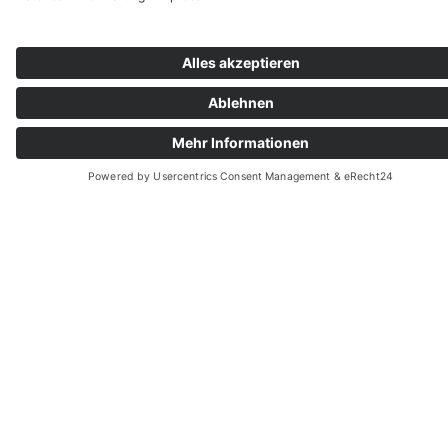
„Wer immer tut, was er schon kann,
bleibt immer das, was er schon ist.“ –
(Henry Ford)
RECHTLICHES
Impressum
Haftungsauschluss