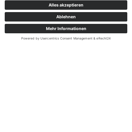
ELEKTRIKER (M/W/D)
Typeform
Die Bewerbung dauert < 60 Sekunden
100% unverbindlich
Deine Aufgaben bei uns:
• Betriebs- und Hauselektrik an unseren Standorten der Area
Group Holding
• Elektroarbeiten in Bürogebäuden, Werkstätten,
Lagerflächen und Betriebsstätten
• Einrichtung, Prüfung und Betreuung von
Baustromversorgungen auf unseren Baustellen
• Elektrische Einrichtung von Baustellen, Containern,
Maschinen, Beleuchtung und technischer Infrastruktur