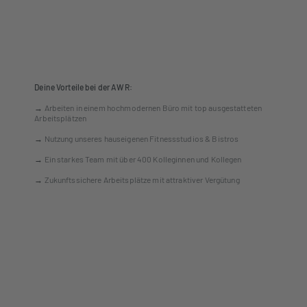
Verstärkung unseres Teams.
Deine Vorteile bei der AWR:
→
Arbeiten in einem hochmodernen Büro mit top ausgestatteten
Arbeitsplätzen
→
Nutzung unseres hauseigenen Fitnessstudios & Bistros
→
Ein starkes Team
mit
über 400 Kolleginnen und Kollegen
→
Zukunftssichere Arbeitsplätze mit attraktiver Vergütung
→
Spannende Einsätze auf Deutschlands größten Baustellen
→
Unvergessliche Firmenevents (wie z.B. Weihnachtsfeier,
Sommerfest oder Abbruchsprengungen)