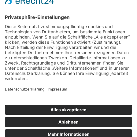
MASCHINIST (M/W/D) /
BAGGERFAHRER (M/W/D)
Typeform
Die Bewerbung dauert < 60 Sekunden
100% unverbindlich
Deine Aufgaben bei uns:
• Fachgerechte Bedienung von Baggern und weiteren
Baumaschinen im Abbruchprozess
• Eigenverantwortliche Umsetzung von
Sicherheitsvorschriften und Arbeitsschutzmaßnahmen
• Pflege, Wartung und kleinere Reparaturen der eingesetzten
Maschinen
• Enge Zusammenarbeit mit der Bauleitung zur