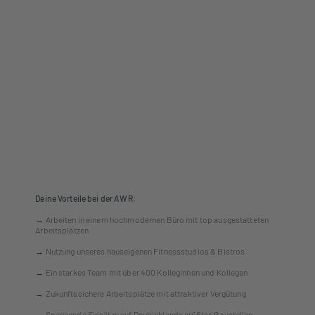
Deine Vorteile bei der AWR:
→
Arbeiten in einem hochmodernen Büro mit top ausgestatteten
Arbeitsplätzen
→
Nutzung unseres hauseigenen Fitnessstudios & Bistros
→
Ein starkes Team mit über 400 Kolleginnen und Kollegen
→
Zukunftssichere Arbeitsplätze mit attraktiver Vergütung
→
Spannende Einsätze auf Deutschlands größten Baustellen